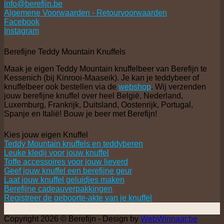
info@berefijn.be
Algemene Voorwaarden - Retourvoorwaarden
Facebook
Instagram
Berefijne Teddy Mountain Knuffels
Maak je eigen Teddy Mountain knuffelbeer van Berefijn te
Kessenich (bij Kinrooi-Maaseik). Je kan je teddybeer of
knuffelbeer ook bestellen via de
webshop
. Wij verzenden
jouw berefijne knuffel over heel België, Nederland,
Luxemburg, Frankrijk, Duitsland, Oostenrijk, Portugal,
Spanje en Italië! Bouw je beer met Berefijn!
Kies jouw eigen Knuffel
Teddy Mountain knuffels en teddyberen
Leuke kledij voor jouw knuffel
Toffe accessoires voor jouw lieverd
Geef jouw knuffel een berefijne geur
Laat jouw knuffel geluidjes maken
Berefijne cadeauverpakkingen
Registreer de geboorte-akte van je knuffel
Copyright 2026 © Berefijn - Design by
WebWinnaar.be