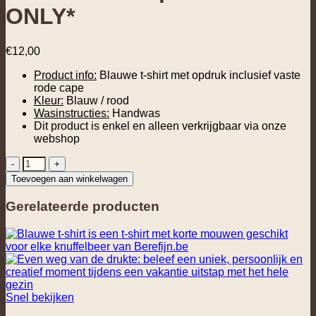
ONLY*
€
12,00
Product info:
Blauwe t-shirt met opdruk inclusief vaste
rode cape
Kleur:
Blauw / rood
Wasinstructies:
Handwas
Dit product is enkel en alleen verkrijgbaar via onze
webshop
T-
Shirt
Toevoegen aan winkelwagen
incl
Cape
Gerelateerde producten
Hero
*WEB
ONLY*
aantal
Snel bekijken