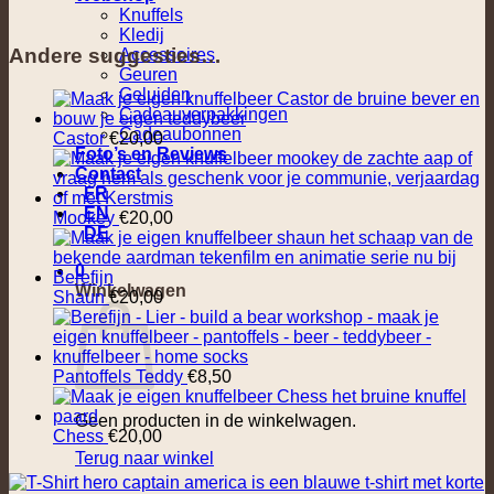
Knuffels
Kledij
Andere suggesties…
Accessoires
Geuren
Geluiden
Cadeauverpakkingen
Cadeaubonnen
Castor
€
20,00
Foto’s en Reviews
Contact
FR
EN
Mookey
€
20,00
DE
0
Winkelwagen
Shaun
€
20,00
Pantoffels Teddy
€
8,50
Geen producten in de winkelwagen.
Chess
€
20,00
Terug naar winkel