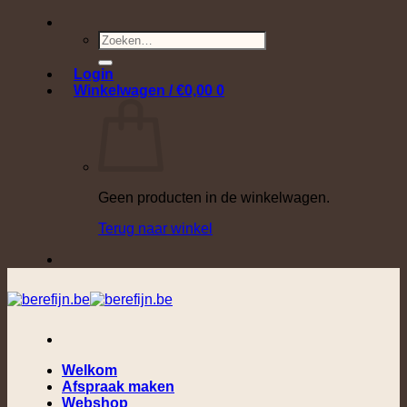
Ga
naar
Zoeken
inhoud
naar:
Login
Winkelwagen /
€
0,00
0
Geen producten in de winkelwagen.
Terug naar winkel
Welkom
Afspraak maken
Webshop