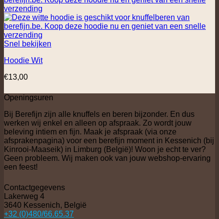
Snel bekijken
Hoodie Wit
€
13,00
Openingsuren
Bij Berefijn zijn alle knuffels en beren bijzonder. En dus
werken wij enkel en alleen op afspraak. Zo wordt jouw
beleving intiem en fijn. Maak je afspraak (via onze
afsprakenpagina) voor een berefijn moment in Kessenich (bij
Kinrooi-Maaseik) in Limburg (België)! Woon je echt te ver?
Geen probleem. Wij maken ook van jouw webshop-ervaring
een feest!
Contactgegevens
Lakerweg 4
3640 Kessenich, België
+32 (0)480/66.65.37