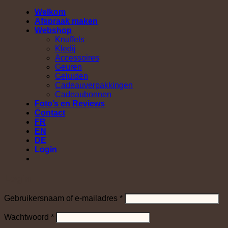
Welkom
Afspraak maken
Webshop
Knuffels
Kledij
Accessoires
Geuren
Geluiden
Cadeauverpakkingen
Cadeaubonnen
Foto’s en Reviews
Contact
FR
EN
DE
Login
Login
Vereist
Gebruikersnaam of e-mailadres
*
Vereist
Wachtwoord
*